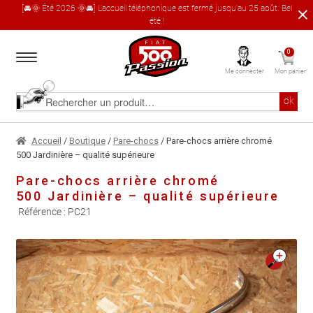
[🚘🌞 Été 2026 🌞🚘] L'accueil téléphonique est fermé jusqu'au 25 août. Bel
été !
Aller
Aller
0
à
au
Me connecter
Mon panier
la
contenu
navigation
Accueil
Rechercher
ok
un
produit
Le catalogue produit
Accueil
/
Boutique
/
Pare-chocs
/ Pare-chocs arrière chromé
500 Jardinière – qualité supérieure
À propos
Pare-chocs arrière chromé
500 Jardinière – qualité supérieure
Garages partenaires
Référence :
PC21
Contact
🔍