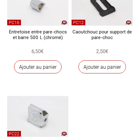
qualité
supérieure
PC16
PC12
Entretoise entre pare-chocs
Caoutchouc pour support de
et barre 500 L (chromé)
pare-choc
6,50
€
2,50
€
Ajouter au panier
Ajouter au panier
PC22