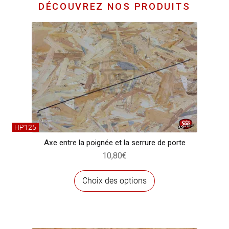
DÉCOUVREZ NOS PRODUITS
HP125
Axe entre la poignée et la serrure de porte
10,80
€
Ce
Choix des options
produit
a
plusieurs
variations.