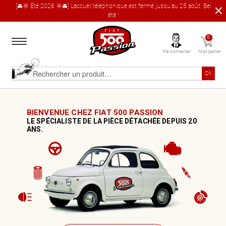
[🚘🌞 Été 2026 🌞🚘] L'accueil téléphonique est fermé jusqu'au 25 août. Bel
été !
Aller
Aller
0
à
au
Me connecter
Mon panier
la
contenu
navigation
Accueil
Rechercher
ok
un
produit
Le catalogue produit
BIENVENUE CHEZ FIAT 500 PASSION
LE SPÉCIALISTE DE LA PIÈCE DÉTACHÉE DEPUIS 20
À propos
ANS.
Garages partenaires
Contact