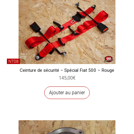
Les
options
peuvent
être
choisies
sur
la
page
NT08
du
Ceinture de sécurité – Spécial Fiat 500 – Rouge
produit
145,00
€
Ajouter au panier