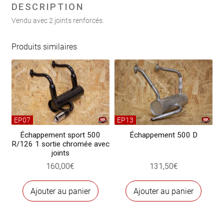
F/L
DESCRIPTION
avec
Vendu avec 2 joints renforcés.
joints
Produits similaires
EP07
EP13
Échappement sport 500
Échappement 500 D
R/126 1 sortie chromée avec
joints
160,00
€
131,50
€
Ajouter au panier
Ajouter au panier