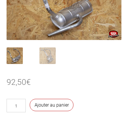
92,50
€
quantité
Ajouter au panier
de
Échappement
500