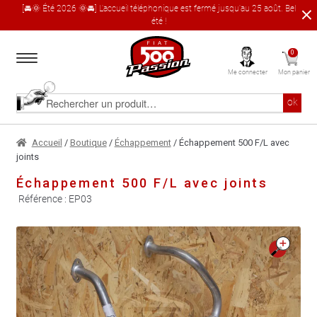
[🚘🌞 Été 2026 🌞🚘] L'accueil téléphonique est fermé jusqu'au 25 août. Bel
été !
Aller
Aller
0
à
au
Me connecter
Mon panier
la
contenu
navigation
Accueil
Rechercher
ok
un
produit
Le catalogue produit
Accueil
/
Boutique
/
Échappement
/ Échappement 500 F/L avec
joints
À propos
Échappement 500 F/L avec joints
Référence :
EP03
Garages partenaires
Contact
🔍