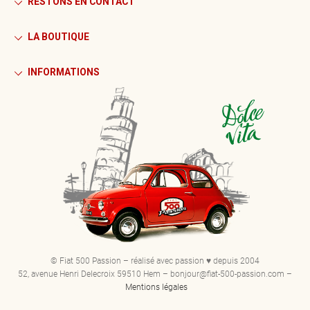
RESTONS EN CONTACT
LA BOUTIQUE
INFORMATIONS
© Fiat 500 Passion – réalisé avec passion ♥ depuis 2004
52, avenue Henri Delecroix 59510 Hem – bonjour@fiat-500-passion.com –
Mentions légales