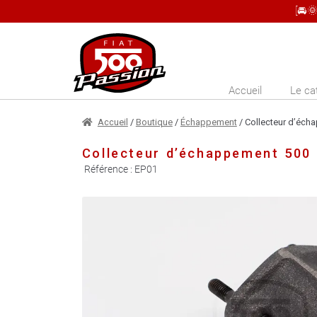
[🚘
Aller
Aller
à
au
la
contenu
Accueil
Le ca
navigation
Accueil
/
Boutique
/
Échappement
/ Collecteur d’éch
Collecteur d’échappement 500
Référence :
EP01