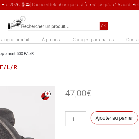
 Été 2026 🌞🚘] L'accueil téléphonique est fermé jusqu'au 25 août. Bel 
Rechercher
ok
un
talogue produit
À propos
Garages partenaires
Conta
produit
appement 500 F/L/R
 F/L/R
47,00
€
🔍
quantité
Ajouter au panier
de
Collecteur
d'échappement