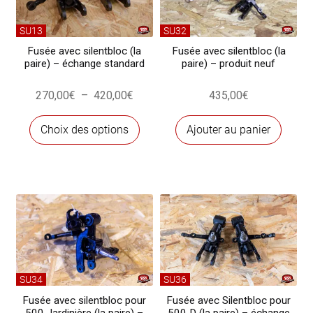
être
chois
SU13
SU32
sur
Fusée avec silentbloc (la
Fusée avec silentbloc (la
paire) – échange standard
paire) – produit neuf
la
page
Plage
270,00
€
–
420,00
€
435,00
€
du
de
produ
Ce
prix :
Choix des options
Ajouter au panier
produit
270,00€
a
à
plusieurs
420,00€
variations.
Les
options
peuvent
être
choisies
SU34
SU36
sur
Fusée avec silentbloc pour
Fusée avec Silentbloc pour
500 Jardinière (la paire) –
500 D (la paire) – échange