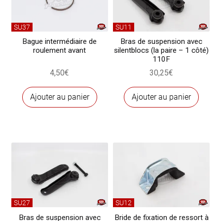
SU37
SU11
Bague intermédiaire de
Bras de suspension avec
roulement avant
silentblocs (la paire – 1 côté)
110F
4,50
€
30,25
€
Ajouter au panier
Ajouter au panier
SU27
SU12
Bras de suspension avec
Bride de fixation de ressort à