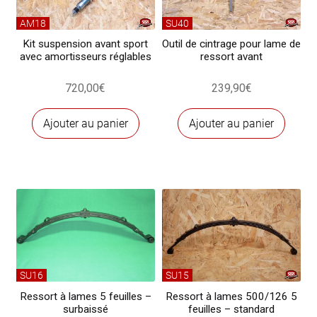
AM18
SU40
Kit suspension avant sport
Outil de cintrage pour lame de
avec amortisseurs réglables
ressort avant
720,00
€
239,90
€
Ajouter au panier
Ajouter au panier
SU16
SU15
Ressort à lames 5 feuilles –
Ressort à lames 500/126 5
surbaissé
feuilles – standard