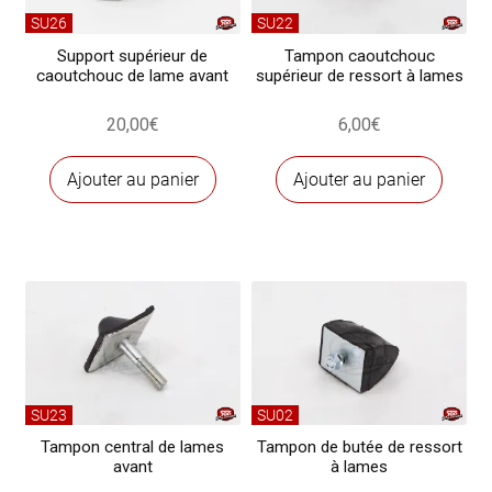
SU26
SU22
Support supérieur de
Tampon caoutchouc
caoutchouc de lame avant
supérieur de ressort à lames
20,00
€
6,00
€
Ajouter au panier
Ajouter au panier
SU23
SU02
Tampon central de lames
Tampon de butée de ressort
avant
à lames