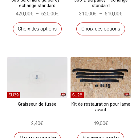
la
échange standard
standard
page
Plage
Plage
420,00
€
–
620,00
€
310,00
€
–
510,00
€
du
de
de
produit
Ce
Ce
prix :
prix :
Choix des options
Choix des options
produit
produ
420,00€
310,00
a
a
à
à
plusieurs
plusi
620,00€
510,00
variations.
variat
Les
Les
options
optio
peuvent
peuve
être
être
choisies
chois
SU39
SU28
sur
sur
Graisseur de fusée
Kit de restauration pour lame
avant
la
la
page
page
2,40
€
49,00
€
du
du
produit
produ