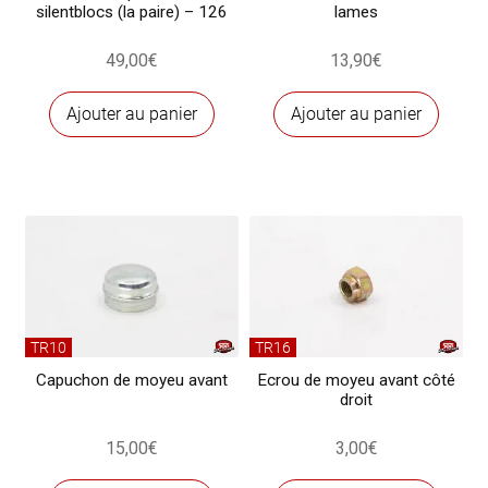
silentblocs (la paire) – 126
lames
49,00
€
13,90
€
Ajouter au panier
Ajouter au panier
TR10
TR16
Capuchon de moyeu avant
Ecrou de moyeu avant côté
droit
15,00
€
3,00
€