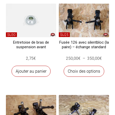
SU30
SU25
Entretoise de bras de
Fusée 126 avec silentbloc (la
suspension avant
paire) – échange standard
Plage
2,75
€
250,00
€
–
350,00
€
de
Ce
prix :
Ajouter au panier
Choix des options
produ
250,00
a
à
plusi
350,00
variat
Les
optio
peuve