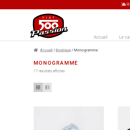
[🚘
Aller
Aller
à
au
la
contenu
Accueil
Le ca
navigation
Accueil
/
Boutique
/ Monogramme
MONOGRAMME
17 résultats affichés