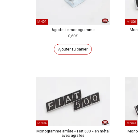
MN01
MN06
Agrafe de monogramme
Mono
0,60
€
Ajouter au panier
MN04
MN03
Monogramme arrière « Fiat 500 » en métal
Monog
avec agrafes