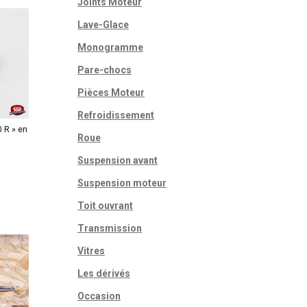
Joints Moteur
Lave-Glace
Monogramme
Pare-chocs
Pièces Moteur
Refroidissement
 R » en
Roue
Suspension avant
Suspension moteur
Toit ouvrant
Transmission
Vitres
Les dérivés
Occasion