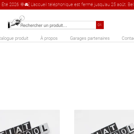
 Été 2026 🌞🚘] L'accueil téléphonique est fermé jusqu'au 25 août. Bel 
Rechercher
ok
un
talogue produit
À propos
Garages partenaires
Conta
produit