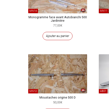
MN14
MN11
Monogramme face avant Autobianchi 500
Jardinière
77,00
€
Ajouter au panier
MN12
AB01
Moustaches origine 500 D
50,00
€