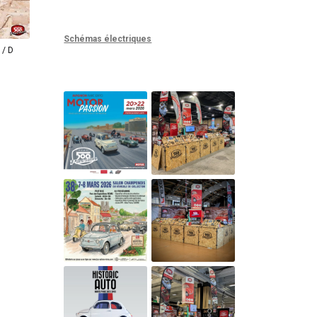
Schémas électriques
 / D