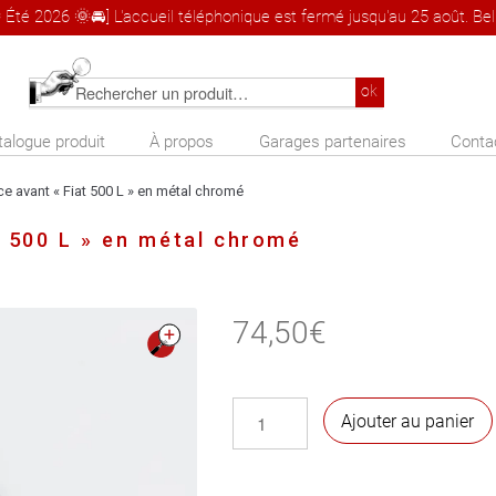
 Été 2026 🌞🚘] L'accueil téléphonique est fermé jusqu'au 25 août. Bel 
Rechercher
ok
un
talogue produit
À propos
Garages partenaires
Conta
produit
avant « Fiat 500 L » en métal chromé
 500 L » en métal chromé
74,50
€
🔍
quantité
Ajouter au panier
de
Monogramme
face