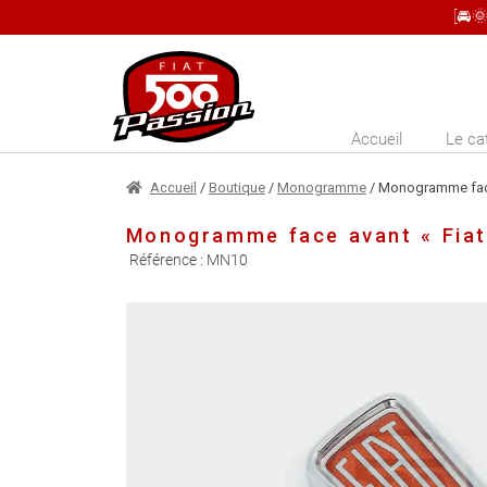
[🚘
Aller
Aller
à
au
la
contenu
Accueil
Le ca
navigation
Accueil
/
Boutique
/
Monogramme
/ Monogramme face 
Monogramme face avant « Fiat
Référence :
MN10