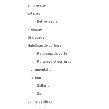
Embrayage
oduit
0€
Extérieur
usieurs
00€
iations.
Rétroviseurs
s
Freinage
tions
uvent
Graissage
e
oisies
Habillage de portière
r
Panneaux de porte
ge
Poignées et serrures
oduit
Instrumentation
Intérieur
Sellerie
Sol
Joints de vitres