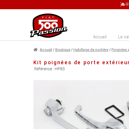
[🚘
Aller
Aller
à
au
la
contenu
Accueil
Le ca
navigation
Accueil
/
Boutique
/
Habillage de portière
/
Poignées e
Kit poignées de porte extérieu
Référence :
HP83