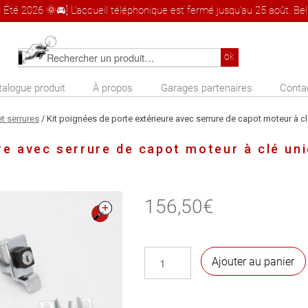
 Été 2026 🌞🚘] L'accueil téléphonique est fermé jusqu'au 25 août. Bel 
Rechercher
ok
un
talogue produit
À propos
Garages partenaires
Conta
produit
t serrures
/ Kit poignées de porte extérieure avec serrure de capot moteur à c
re avec serrure de capot moteur à clé un
156,50
€
🔍
quantité
Ajouter au panier
de
Kit
poignées