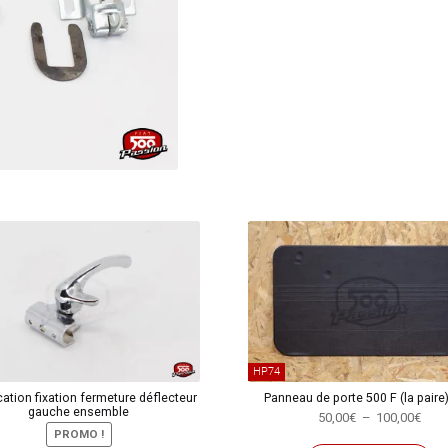
de
porte
extérieure
avec
serrure
de
capot
moteur
à
clé
unique
HP74
ation fixation fermeture déflecteur
Panneau de porte 500 F (la paire)
gauche ensemble
Plag
50,00
€
–
100,00
€
PROMO !
de