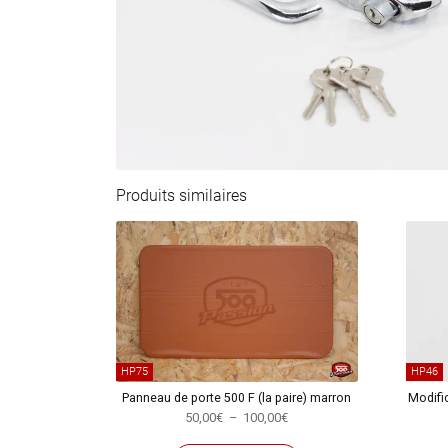
Produits similaires
HP75
HP46
Panneau de porte 500 F (la paire) marron
Modific
Plage
50,00
€
–
100,00
€
de