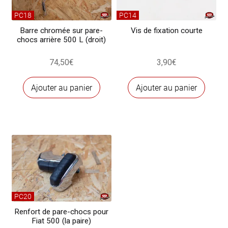
PC18
PC14
Barre chromée sur pare-
Vis de fixation courte
chocs arrière 500 L (droit)
74,50
€
3,90
€
Ajouter au panier
Ajouter au panier
PC20
Renfort de pare-chocs pour
Fiat 500 (la paire)