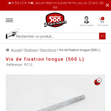
[🚘🌞 Été 2026 🌞🚘] L'accueil téléphonique est fermé jusqu'au 25 août. Bel
été !
Aller
Aller
0
à
au
Me connecter
Mon panier
la
contenu
navigation
Accueil
Rechercher
ok
un
produit
Le catalogue produit
Accueil
/
Boutique
/
Pare-chocs
/ Vis de fixation longue (500 L)
Vis de fixation longue (500 L)
À propos
Référence :
PC15
Garages partenaires
🔍
Contact