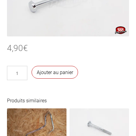
4,90
€
quantité
Ajouter au panier
de
Vis
de
fixation
Produits similaires
longue
(500 L)