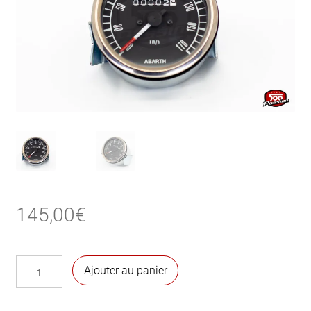
145,00
€
quantité
Ajouter au panier
de
Instrumentation