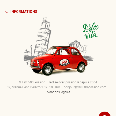
INFORMATIONS
© Fiat 500 Passion – réalisé avec passion ♥ depuis 2004
52, avenue Henri Delecroix 59510 Hem – bonjour@fiat-500-passion.com –
Mentions légales