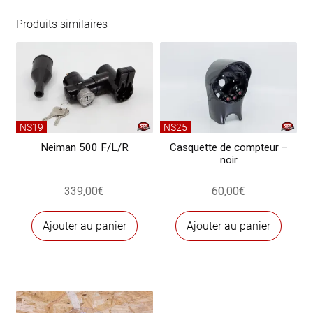
compteur
noir
Produits similaires
Ø 80mm
NS19
NS25
Neiman 500 F/L/R
Casquette de compteur –
noir
339,00
€
60,00
€
Ajouter au panier
Ajouter au panier