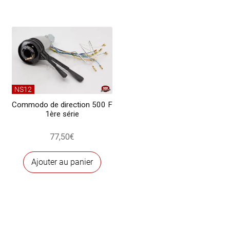
à
plusieurs
420,00€
variations.
Les
options
peuvent
être
choisies
NS12
sur
Commodo de direction 500 F
1ère série
la
page
77,50
€
du
produit
Ajouter au panier