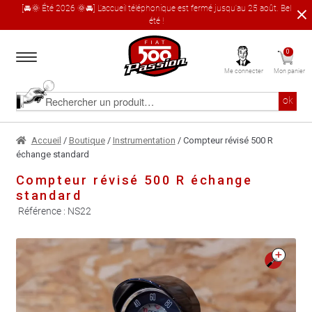
[🚘🌞 Été 2026 🌞🚘] L'accueil téléphonique est fermé jusqu'au 25 août. Bel
été !
Aller
Aller
0
à
au
Me connecter
Mon panier
la
contenu
navigation
Accueil
Rechercher
ok
un
produit
Le catalogue produit
Accueil
/
Boutique
/
Instrumentation
/ Compteur révisé 500 R
échange standard
À propos
Compteur révisé 500 R échange
standard
Garages partenaires
Référence :
NS22
Contact
🔍