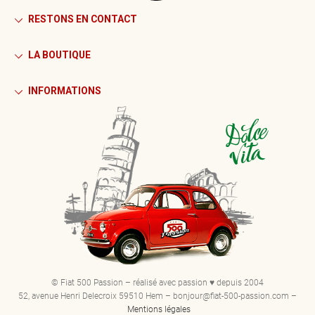
RESTONS EN CONTACT
LA BOUTIQUE
INFORMATIONS
© Fiat 500 Passion – réalisé avec passion ♥ depuis 2004
52, avenue Henri Delecroix 59510 Hem – bonjour@fiat-500-passion.com –
Mentions légales