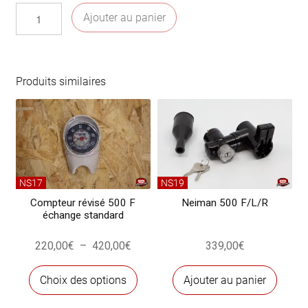
380,00€
quantité
Ajouter au panier
de
Compteur
révisé
500
Produits similaires
R
échange
standard
NS17
NS19
Compteur révisé 500 F
Neiman 500 F/L/R
échange standard
Plage
220,00
€
–
420,00
€
339,00
€
de
Ce
prix :
Choix des options
Ajouter au panier
produit
220,00€
a