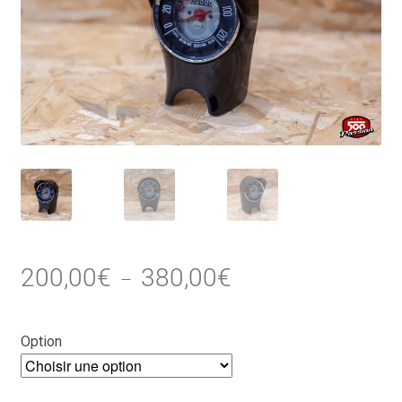
Plage
200,00
€
380,00
€
–
de
prix :
Option
200,00€
à