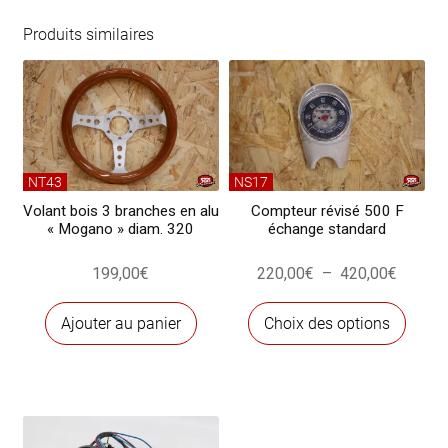
arrière
de
Produits similaires
compteur
pour
500
F/R
NT43
NS17
Volant bois 3 branches en alu
Compteur révisé 500 F
« Mogano » diam. 320
échange standard
Plage
199,00
€
220,00
€
–
420,00
€
de
Ce
prix :
Ajouter au panier
Choix des options
produ
220,00
a
à
plusi
420,00
variat
Les