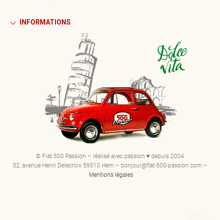
INFORMATIONS
© Fiat 500 Passion – réalisé avec passion ♥ depuis 2004
52, avenue Henri Delecroix 59510 Hem – bonjour@fiat-500-passion.com –
Mentions légales