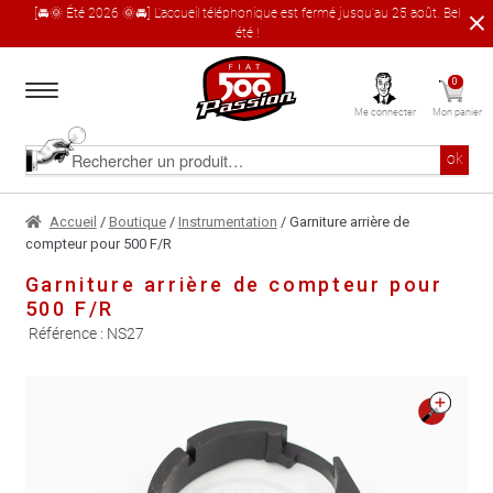
[🚘🌞 Été 2026 🌞🚘] L'accueil téléphonique est fermé jusqu'au 25 août. Bel
été !
Aller
Aller
0
à
au
Me connecter
Mon panier
la
contenu
navigation
Accueil
Rechercher
ok
un
produit
Le catalogue produit
Accueil
/
Boutique
/
Instrumentation
/ Garniture arrière de
compteur pour 500 F/R
À propos
Garniture arrière de compteur pour
500 F/R
Garages partenaires
Référence :
NS27
Contact
🔍