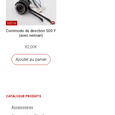
optio
peuve
être
chois
NS14
sur
Commodo de direction 500 F
(avec neiman)
la
page
82,00
€
du
produ
Ajouter au panier
CATALOGUE PRODUITS
Accessoires