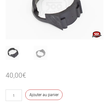
40,00
€
quantité
Ajouter au panier
de
Garniture