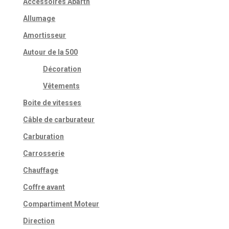
Accessoires Abarth
sur
Allumage
la
Amortisseur
page
du
Autour de la 500
produit
Décoration
Vêtements
Boite de vitesses
Câble de carburateur
Carburation
Carrosserie
Chauffage
Coffre avant
Compartiment Moteur
Direction