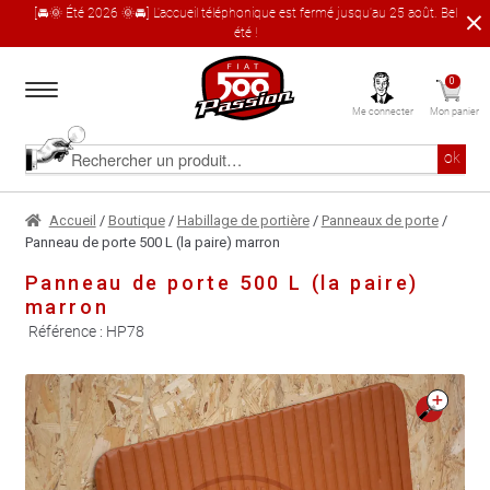
[🚘🌞 Été 2026 🌞🚘] L'accueil téléphonique est fermé jusqu'au 25 août. Bel
été !
Aller
Aller
0
à
au
Me connecter
Mon panier
la
contenu
navigation
Accueil
Rechercher
ok
un
produit
Le catalogue produit
Accueil
/
Boutique
/
Habillage de portière
/
Panneaux de porte
/
Panneau de porte 500 L (la paire) marron
À propos
Panneau de porte 500 L (la paire)
marron
Garages partenaires
Référence :
HP78
Contact
🔍