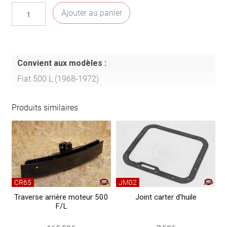
100,00€
quantité
Ajouter au panier
de
Panneau
de
porte
Convient aux modèles :
500
Fiat 500 L (1968-1972)
L
(la
Produits similaires
paire)
marron
CR65
JM02
Traverse arrière moteur 500
Joint carter d’huile
F/L