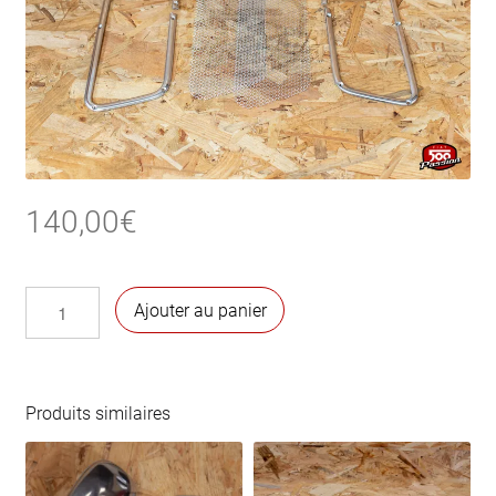
140,00
€
quantité
Ajouter au panier
de
Grille
de
prise
Produits similaires
d’air
pour
500