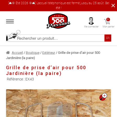
[🚘🌞 Été 2026 🌞🚘] L'accueil téléphonique est fermé jusqu'au 25 août. Bel
été !
Aller
Aller
0
à
au
Me connecter
Mon panier
la
contenu
navigation
Accueil
Rechercher
ok
un
produit
Le catalogue produit
Accueil
/
Boutique
/
Extérieur
/ Grille de prise d’air pour 500
Jardinière (la paire)
À propos
Grille de prise d’air pour 500
Jardinière (la paire)
Garages partenaires
Référence :
EX43
Contact
🔍