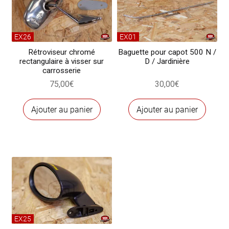
Jardinière
(la
paire)
EX26
EX01
Rétroviseur chromé
Baguette pour capot 500 N /
rectangulaire à visser sur
D / Jardinière
carrosserie
75,00
€
30,00
€
Ajouter au panier
Ajouter au panier
EX25