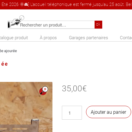
 Été 2026 🌞🚘] L'accueil téléphonique est fermé jusqu'au 25 août. Bel 
Rechercher
ok
un
talogue produit
À propos
Garages partenaires
Conta
produit
ée ajourée
rée
35,00
€
🔍
quantité
Ajouter au panier
de
Grille
d'aération