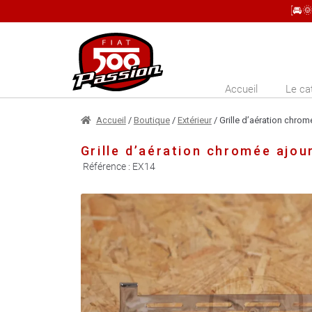
[🚘
Aller
Aller
à
au
la
contenu
Accueil
Le ca
navigation
Accueil
/
Boutique
/
Extérieur
/ Grille d’aération chrom
Grille d’aération chromée ajou
Référence :
EX14