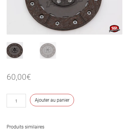
60,00
€
quantité
Ajouter au panier
de
Disque
d'embrayage
500 D
Produits similaires