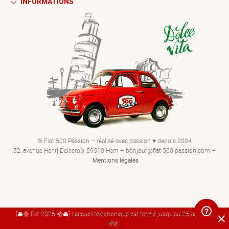
INFORMATIONS
© Fiat 500 Passion – réalisé avec passion ♥ depuis 2004
52, avenue Henri Delecroix 59510 Hem – bonjour@fiat-500-passion.com –
Mentions légales
[🚘🌞 Été 2026 🌞🚘] L'accueil téléphonique est fermé jusqu'au 25 août. Bel
été !