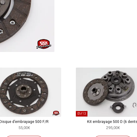
avec
ressorts
EM13
Disque d’embrayage 500 F/R
Kit embrayage 500 D (6 dents
55,00
€
295,00
€