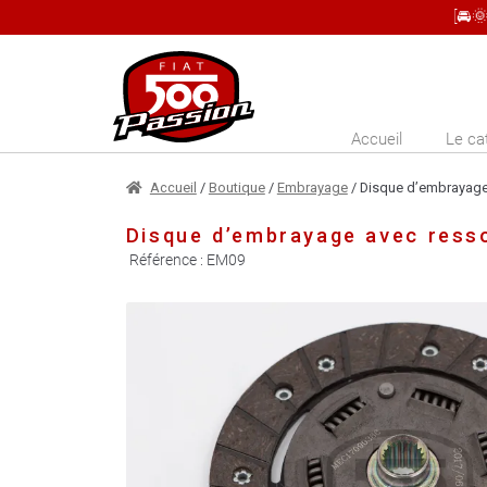
[🚘
Aller
Aller
à
au
la
contenu
Accueil
Le ca
navigation
Accueil
/
Boutique
/
Embrayage
/ Disque d’embrayage
Disque d’embrayage avec ress
Référence :
EM09