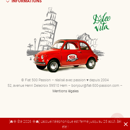
INFORMATIONS
© Fiat 500 Passion – réalisé avec passion ♥ depuis 2004
52, avenue Henri Delecroix 59510 Hem – bonjour@fiat-500-passion.com –
Mentions légales
[🚘🌞 Été 2026 🌞🚘] L'accueil téléphonique est fermé jusqu'au 25 août. Bel
été !