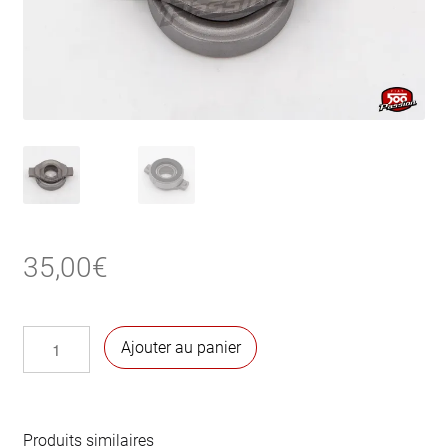
35,00
€
quantité
Ajouter au panier
de
Butée
d'embrayage
500 F
Produits similaires