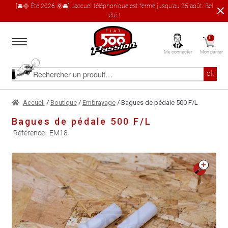
[🚘🌞 Été 2026 🌞🚘] L'accueil téléphonique est fermé jusqu'au 25 août. Bel
été !
Aller
Aller
0
à
au
Me connecter
Mon panier
la
contenu
navigation
Accueil
Rechercher
ok
un
produit
Le catalogue produit
Accueil
/
Boutique
/
Embrayage
/ Bagues de pédale 500 F/L
Bagues de pédale 500 F/L
À propos
Référence :
EM18
Garages partenaires
🔍
Contact