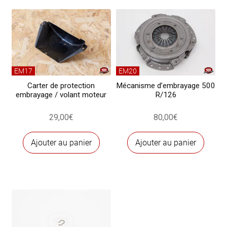
500
F/L
EM17
EM20
Carter de protection
Mécanisme d’embrayage 500
embrayage / volant moteur
R/126
29,00
€
80,00
€
Ajouter au panier
Ajouter au panier