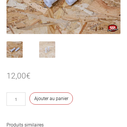
12,00
€
quantité
Ajouter au panier
de
Bagues
de
pédale
Produits similaires