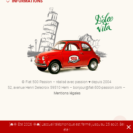
INFORMATIONS
© Fiat 500 Passion – réalisé avec passion ♥ depuis 2004
52, avenue Henri Delecroix 59510 Hem – bonjour@fiat-500-passion.com –
Mentions légales
[🚘🌞 Été 2026 🌞🚘] L'accueil téléphonique est fermé jusqu'au 25 août. Bel
été !