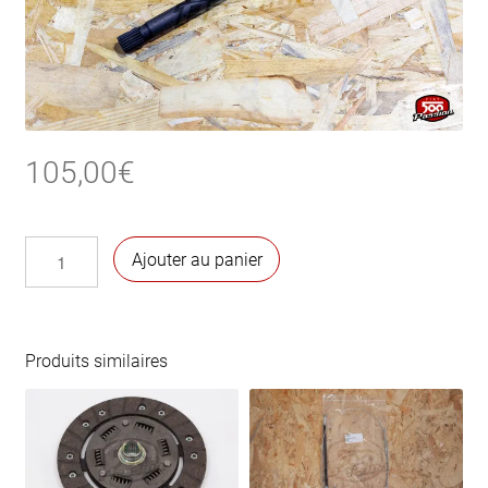
105,00
€
quantité
Ajouter au panier
de
Arbre
primaire
d’embrayage
Produits similaires