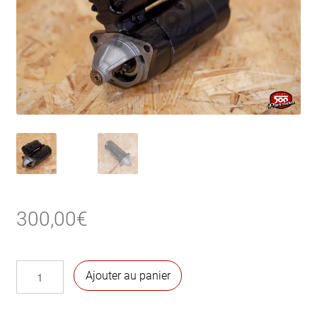
300,00
€
quantité
Ajouter au panier
de
Démarreur