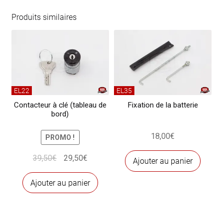
126
électrique
Produits similaires
-
échange
standard
EL22
EL35
Contacteur à clé (tableau de
Fixation de la batterie
bord)
18,00
€
PROMO !
Le
Le
39,50
€
29,50
€
Ajouter au panier
prix
prix
initial
actuel
Ajouter au panier
était :
est :
39,50€.
29,50€.