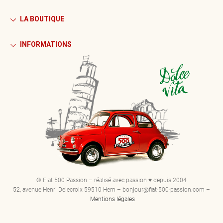
LA BOUTIQUE
INFORMATIONS
© Fiat 500 Passion – réalisé avec passion ♥ depuis 2004
52, avenue Henri Delecroix 59510 Hem – bonjour@fiat-500-passion.com –
Mentions légales