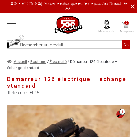
[🚘🌞 Été 2026 🌞🚘] L'accueil téléphonique est fermé jusqu'au 25 août. Bel
été !
Aller
Aller
0
à
au
Me connecter
Mon panier
la
contenu
navigation
Accueil
Rechercher
ok
un
produit
Le catalogue produit
Accueil
/
Boutique
/
Électricité
/ Démarreur 126 électrique –
échange standard
À propos
Démarreur 126 électrique – échange
standard
Garages partenaires
Référence :
EL25
Contact
🔍