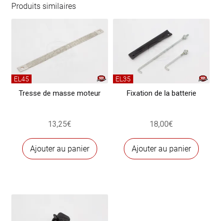
de
Produits similaires
démarreur
EL45
EL35
Tresse de masse moteur
Fixation de la batterie
13,25
€
18,00
€
Ajouter au panier
Ajouter au panier