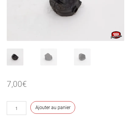
7,00
€
quantité
Ajouter au panier
de
Caoutchouc
fourchette