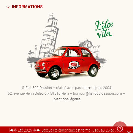
INFORMATIONS
© Fiat 500 Passion – réalisé avec passion ♥ depuis 2004
52, avenue Henri Delecroix 59510 Hem – bonjour@fiat-500-passion.com –
Mentions légales
[🚘🌞 Été 2026 🌞🚘] L'accueil téléphonique est fermé jusqu'au 25 août. Bel