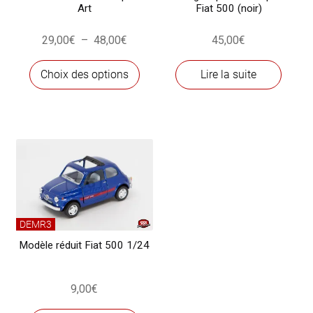
Art
Fiat 500 (noir)
Plage
29,00
€
–
48,00
€
45,00
€
de
Ce
prix :
Choix des options
Lire la suite
produit
29,00€
a
à
plusieurs
48,00€
variations.
Les
options
peuvent
être
choisies
DEMR3
sur
Modèle réduit Fiat 500 1/24
la
page
9,00
€
du
produit