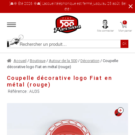
[🚘🌞 Été 2026 🌞🚘] L'accueil téléphonique est fermé jusqu'au 25 août. Bel
été !
Aller
Aller
0
à
au
Me connecter
Mon panier
la
contenu
navigation
Accueil
Rechercher
ok
un
produit
Le catalogue produit
Accueil
/
Boutique
/
Autour de la 500
/
Décoration
/ Coupelle
décorative logo Fiat en métal (rouge)
À propos
Coupelle décorative logo Fiat en
métal (rouge)
Garages partenaires
Référence :
AU35
Contact
🔍