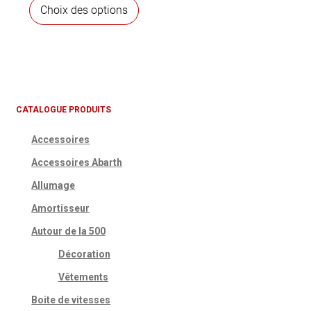
Ce
Choix des options
produit
a
plusieurs
variations.
Les
options
CATALOGUE PRODUITS
peuvent
Accessoires
être
choisies
Accessoires Abarth
sur
Allumage
la
Amortisseur
page
du
Autour de la 500
produit
Décoration
Vêtements
Boite de vitesses