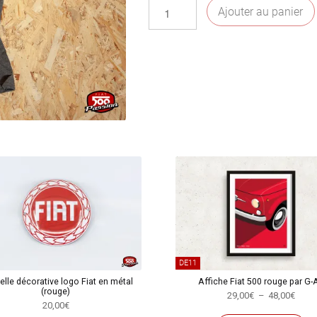
quantité
Ajouter au panier
de
T-
shirt
gris
500
Sport
DE11
lle décorative logo Fiat en métal
Affiche Fiat 500 rouge par G-A
(rouge)
Plag
29,00
€
–
48,00
€
20,00
€
de