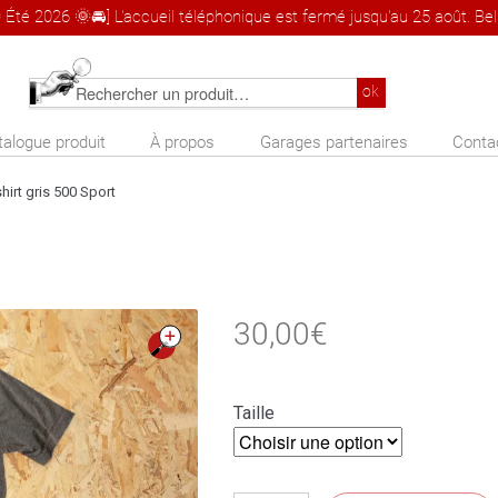
 Été 2026 🌞🚘] L'accueil téléphonique est fermé jusqu'au 25 août. Bel 
Rechercher
ok
un
talogue produit
À propos
Garages partenaires
Conta
produit
shirt gris 500 Sport
30,00
€
🔍
Taille