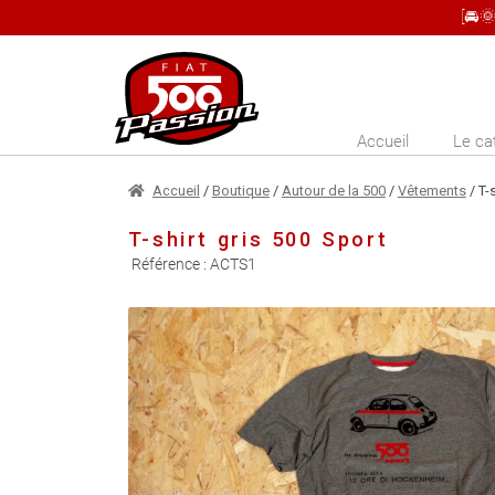
[🚘
Aller
Aller
à
au
la
contenu
Accueil
Le ca
navigation
Accueil
/
Boutique
/
Autour de la 500
/
Vêtements
/ T-
T-shirt gris 500 Sport
Référence :
ACTS1