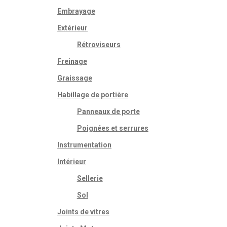
Embrayage
oduit
€
Extérieur
usieurs
€
iations.
Rétroviseurs
s
Freinage
tions
uvent
Graissage
e
oisies
Habillage de portière
r
Panneaux de porte
ge
Poignées et serrures
oduit
Instrumentation
Intérieur
Sellerie
Sol
Joints de vitres