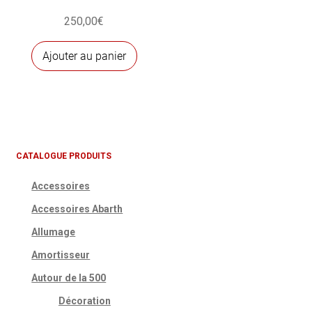
page
page
250,00
€
du
du
produit
produ
Ajouter au panier
CATALOGUE PRODUITS
Accessoires
Accessoires Abarth
Allumage
Amortisseur
Autour de la 500
Décoration