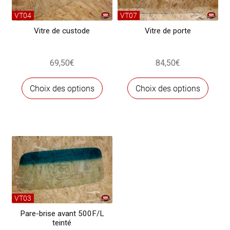
VT04
VT07
Vitre de custode
Vitre de porte
69,50
€
84,50
€
Ce
Ce
Choix des options
Choix des options
produit
produ
a
a
plusieurs
plusi
variations.
variat
Les
Les
options
optio
peuvent
peuve
être
être
choisies
chois
VT03
sur
sur
Pare-brise avant 500F/L
teinté
la
la