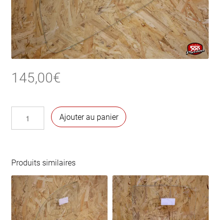
145,00
€
quantité
Ajouter au panier
de
Vitre
lunette
arrière
Produits similaires