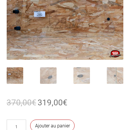
Le
Le
370,00
€
319,00
€
prix
prix
initial
actuel
quantité
Ajouter au panier
était :
est :