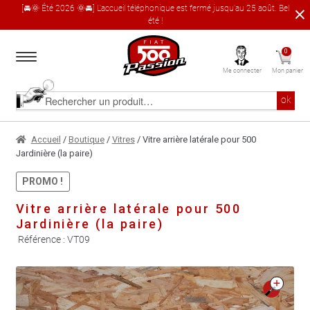
[🚘🌞 Été 2026 🌞🚘] L'accueil téléphonique est fermé jusqu'au 25 août. Bel
été !
Aller
Aller
0
à
au
Me connecter
Mon panier
la
contenu
navigation
Accueil
Rechercher
ok
un
produit
Le catalogue produit
Accueil
/
Boutique
/
Vitres
/ Vitre arrière latérale pour 500
Jardinière (la paire)
À propos
PROMO !
Vitre arrière latérale pour 500
Garages partenaires
Jardinière (la paire)
Référence :
VT09
Contact
🔍