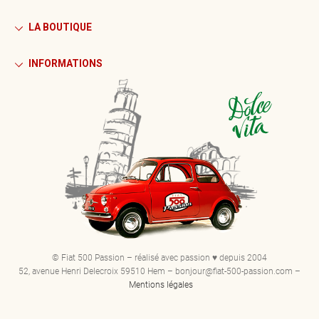
LA BOUTIQUE
INFORMATIONS
© Fiat 500 Passion – réalisé avec passion ♥ depuis 2004
52, avenue Henri Delecroix 59510 Hem – bonjour@fiat-500-passion.com –
Mentions légales