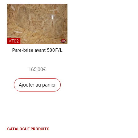
variations.
Les
options
peuvent
être
choisies
VT02
sur
Pare-brise avant 500F/L
la
page
165,00
€
du
produit
Ajouter au panier
CATALOGUE PRODUITS