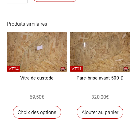
de
370,00€.
319,00€.
Vitre
arrière
latérale
Produits similaires
pour
500
Jardinière
(la
paire)
VT04
VT01
Vitre de custode
Pare-brise avant 500 D
69,50
€
320,00
€
Ce
Choix des options
Ajouter au panier
produit
a
plusieurs