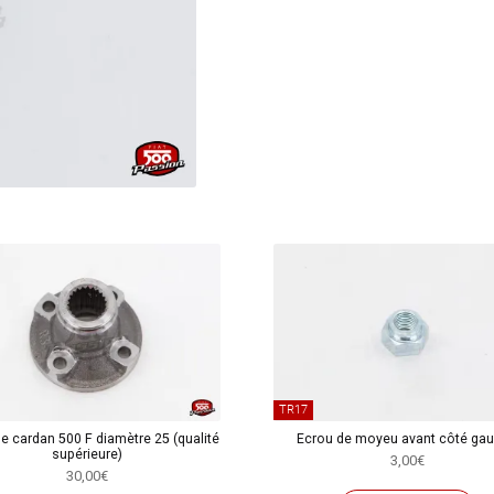
de
train
avant
TR17
de cardan 500 F diamètre 25 (qualité
Ecrou de moyeu avant côté ga
supérieure)
3,00
€
30,00
€