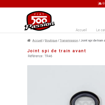
[🚘
Aller
Aller
à
au
la
contenu
Accueil
Le ca
navigation
Accueil
/
Boutique
/
Transmission
/ Joint spi de train 
Joint spi de train avant
Référence :
TR46