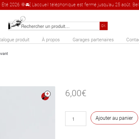
 Été 2026 🌞🚘] L'accueil téléphonique est fermé jusqu'au 25 août. Bel 
Rechercher
ok
un
talogue produit
À propos
Garages partenaires
Conta
produit
avant
6,00
€
🔍
quantité
Ajouter au panier
de
Joint
spi