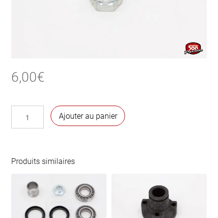
6,00
€
quantité
Ajouter au panier
de
Ecrou
arrière
d’arbre
Produits similaires