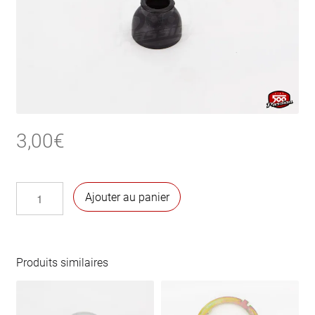
3,00
€
quantité
Ajouter au panier
de
Capuchon
de
soufflet
Produits similaires
de
cardan
diamètre