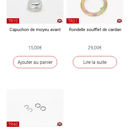
19
TR10
TR21
Capuchon de moyeu avant
Rondelle soufflet de cardan
15,00
€
29,00
€
Ajouter au panier
Lire la suite
TR40