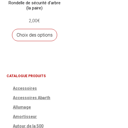
Rondelle de sécurité d’arbre
(la paire)
2,00
€
Ce
Choix des options
produit
a
plusieurs
variations.
Les
options
CATALOGUE PRODUITS
peuvent
Accessoires
être
choisies
Accessoires Abarth
sur
Allumage
la
Amortisseur
page
du
Autour de la 500