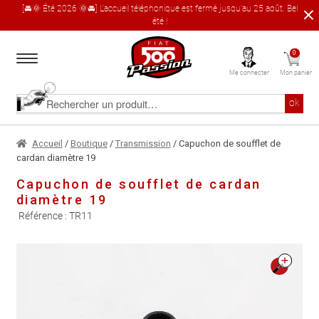
[🚘🌞 Été 2026 🌞🚘] L'accueil téléphonique est fermé jusqu'au 25 août. Bel
été !
Aller
Aller
0
à
au
Me connecter
Mon panier
la
contenu
navigation
Accueil
Rechercher
ok
un
produit
Le catalogue produit
Accueil
/
Boutique
/
Transmission
/ Capuchon de soufflet de
cardan diamètre 19
À propos
Capuchon de soufflet de cardan
diamètre 19
Garages partenaires
Référence :
TR11
Contact
🔍