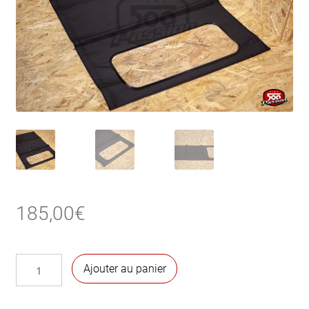
185,00
€
quantité
Ajouter au panier
de
Toile