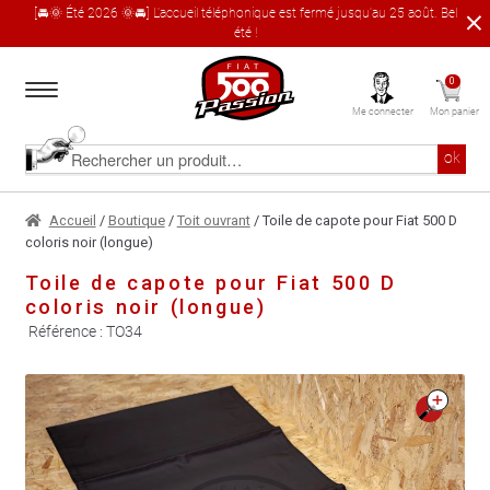
[🚘🌞 Été 2026 🌞🚘] L'accueil téléphonique est fermé jusqu'au 25 août. Bel
été !
Aller
Aller
0
à
au
Me connecter
Mon panier
la
contenu
navigation
Accueil
Rechercher
ok
un
produit
Le catalogue produit
Accueil
/
Boutique
/
Toit ouvrant
/ Toile de capote pour Fiat 500 D
coloris noir (longue)
À propos
Toile de capote pour Fiat 500 D
coloris noir (longue)
Garages partenaires
Référence :
TO34
Contact
🔍