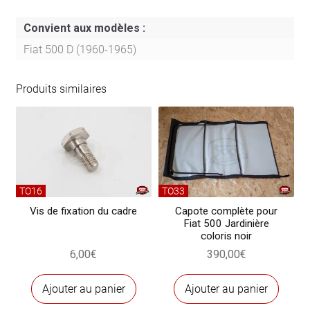
de
capote
Convient aux modèles :
pour
Fiat 500 D (1960-1965)
Fiat 500 D
coloris noir
Produits similaires
(longue)
TO16
TO33
Vis de fixation du cadre
Capote complète pour
Fiat 500 Jardinière
coloris noir
6,00
€
390,00
€
Ajouter au panier
Ajouter au panier