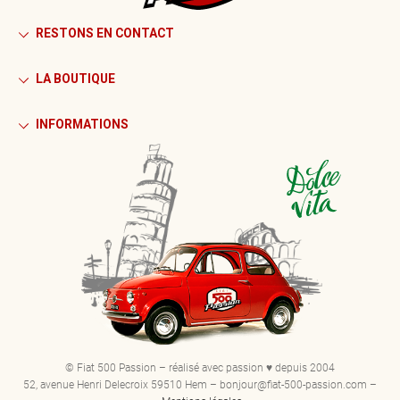
RESTONS EN CONTACT
LA BOUTIQUE
INFORMATIONS
© Fiat 500 Passion – réalisé avec passion ♥ depuis 2004
52, avenue Henri Delecroix 59510 Hem – bonjour@fiat-500-passion.com –