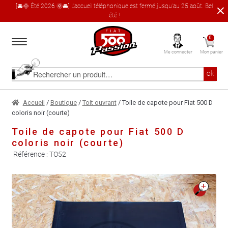
[🚘🌞 Été 2026 🌞🚘] L'accueil téléphonique est fermé jusqu'au 25 août. Bel
été !
Aller
Aller
0
à
au
Me connecter
Mon panier
la
contenu
navigation
Accueil
Rechercher
ok
un
produit
Le catalogue produit
Accueil
/
Boutique
/
Toit ouvrant
/ Toile de capote pour Fiat 500 D
coloris noir (courte)
À propos
Toile de capote pour Fiat 500 D
coloris noir (courte)
Garages partenaires
Référence :
TO52
Contact
🔍