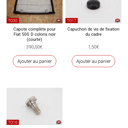
(courte)
TO30
TO17
Capote complète pour
Capuchon de vis de fixation
Fiat 500 D coloris noir
du cadre
(courte)
390,00
€
1,50
€
Ajouter au panier
Ajouter au panier
TO16