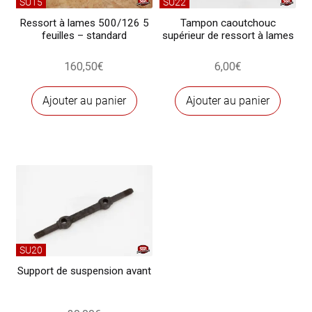
SU15
SU22
Ressort à lames 500/126 5
Tampon caoutchouc
feuilles – standard
supérieur de ressort à lames
160,50
€
6,00
€
Ajouter au panier
Ajouter au panier
SU20
Support de suspension avant