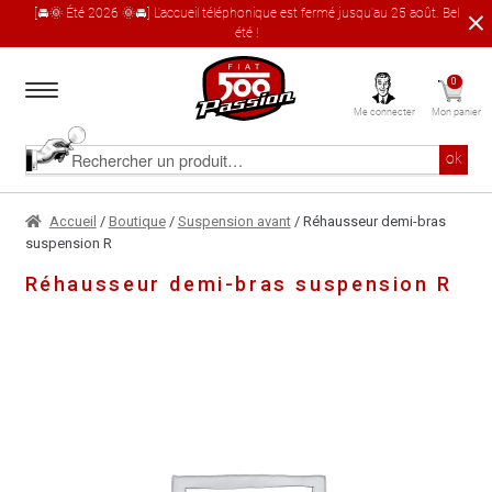
[🚘🌞 Été 2026 🌞🚘] L'accueil téléphonique est fermé jusqu'au 25 août. Bel
été !
Aller
Aller
0
à
au
Me connecter
Mon panier
la
contenu
navigation
Accueil
Rechercher
ok
un
produit
Le catalogue produit
Accueil
/
Boutique
/
Suspension avant
/ Réhausseur demi-bras
suspension R
À propos
Réhausseur demi-bras suspension R
Garages partenaires
Contact