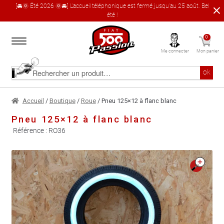
[🚘🌞 Été 2026 🌞🚘] L'accueil téléphonique est fermé jusqu'au 25 août. Bel
été !
Aller
Aller
0
à
au
Me connecter
Mon panier
la
contenu
navigation
Accueil
Rechercher
ok
un
produit
Le catalogue produit
Accueil
/
Boutique
/
Roue
/ Pneu 125×12 à flanc blanc
Pneu 125×12 à flanc blanc
À propos
Référence :
RO36
Garages partenaires
🔍
Contact