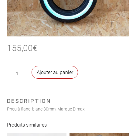
155,00
€
quantité
Ajouter au panier
de
Pneu
125x12
à
DESCRIPTION
flanc
Pneu à flanc blanc 30mm. Marque Dimax
blanc
Produits similaires