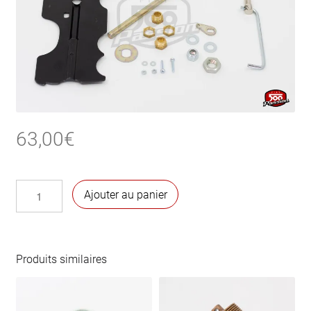
63,00
€
quantité
Ajouter au panier
de
Kit
de
réparation
Produits similaires
volet
thermostat
pour