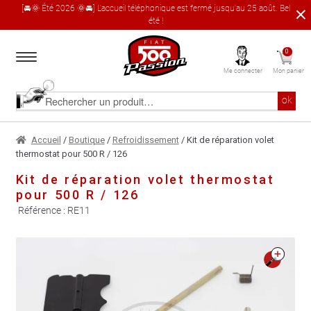
[🚘🌞 Été 2026 🌞🚘] L'accueil téléphonique est fermé jusqu'au 25 août. Bel
été !
Aller
Aller
0
à
au
Me connecter
Mon panier
la
contenu
navigation
Accueil
Rechercher
ok
un
produit
Le catalogue produit
Accueil
/
Boutique
/
Refroidissement
/ Kit de réparation volet
thermostat pour 500 R / 126
À propos
Kit de réparation volet thermostat
pour 500 R / 126
Garages partenaires
Référence :
RE11
Contact
🔍