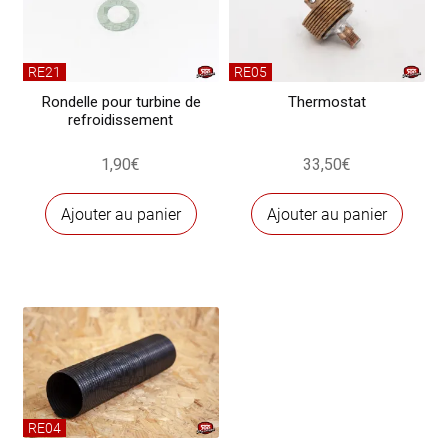
500 R / 126
RE21
RE05
Rondelle pour turbine de
Thermostat
refroidissement
1,90
€
33,50
€
Ajouter au panier
Ajouter au panier
RE04