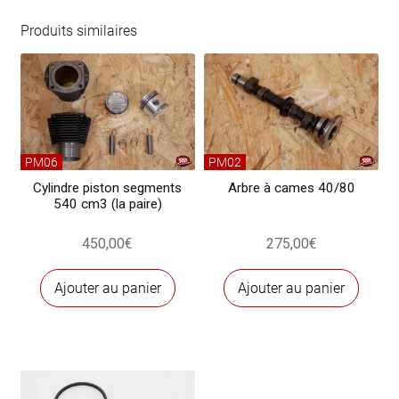
de
bielles
Produits similaires
standard
(le
jeu)
PM06
PM02
Cylindre piston segments
Arbre à cames 40/80
540 cm3 (la paire)
450,00
€
275,00
€
Ajouter au panier
Ajouter au panier