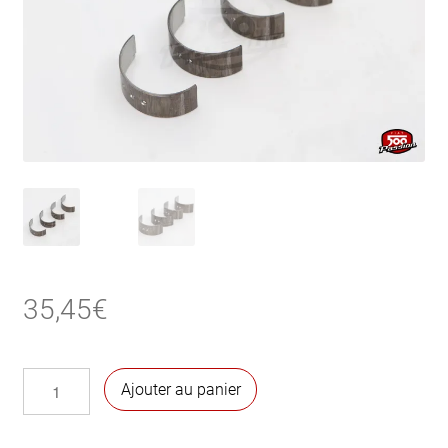
35,45
€
quantité
Ajouter au panier
de
Coussinets