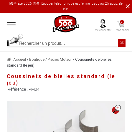
[🚘🌞 Été 2026 🌞🚘] L'accueil téléphonique est fermé jusqu'au 25 août. Bel
été !
Aller
Aller
0
à
au
Me connecter
Mon panier
la
contenu
navigation
Accueil
Rechercher
ok
un
produit
Le catalogue produit
Accueil
/
Boutique
/
Pièces Moteur
/ Coussinets de bielles
standard (le jeu)
À propos
Coussinets de bielles standard (le
jeu)
Garages partenaires
Référence :
PM04
Contact
🔍