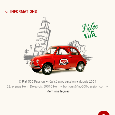
INFORMATIONS
© Fiat 500 Passion – réalisé avec passion ♥ depuis 2004
52, avenue Henri Delecroix 59510 Hem – bonjour@fiat-500-passion.com –
Mentions légales