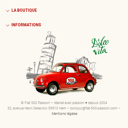
LA BOUTIQUE
INFORMATIONS
© Fiat 500 Passion – réalisé avec passion ♥ depuis 2004
52, avenue Henri Delecroix 59510 Hem – bonjour@fiat-500-passion.com –
Mentions légales