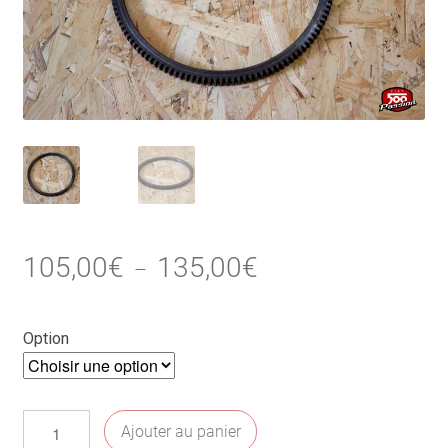
Plage
105,00
€
135,00
€
–
de
prix :
Option
105,00€
à
135,00€
quantité
Ajouter au panier
de