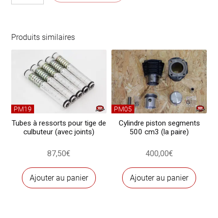
Couronne
volant
moteur
Produits similaires
PM19
PM05
Tubes à ressorts pour tige de
Cylindre piston segments
culbuteur (avec joints)
500 cm3 (la paire)
87,50
€
400,00
€
Ajouter au panier
Ajouter au panier