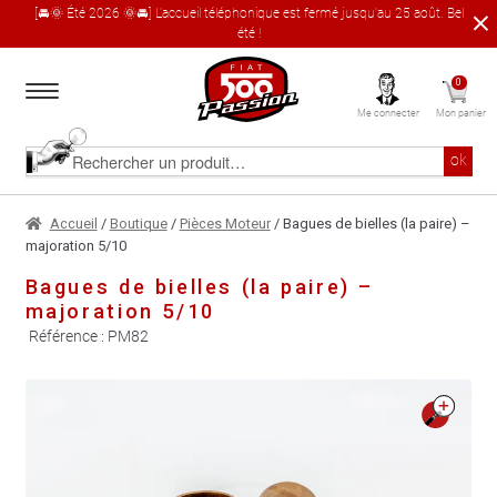
[🚘🌞 Été 2026 🌞🚘] L'accueil téléphonique est fermé jusqu'au 25 août. Bel
été !
Aller
Aller
0
à
au
Me connecter
Mon panier
la
contenu
navigation
Accueil
Rechercher
ok
un
produit
Le catalogue produit
Accueil
/
Boutique
/
Pièces Moteur
/ Bagues de bielles (la paire) –
majoration 5/10
À propos
Bagues de bielles (la paire) –
majoration 5/10
Garages partenaires
Référence :
PM82
Contact
🔍