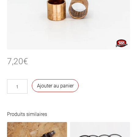
7,20
€
quantité
Ajouter au panier
de
Bagues
de
bielles
Produits similaires
(la
paire)
-