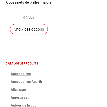
Coussinets de bielles majoré
44,50
€
Ce
Choix des options
produit
a
plusieurs
variations.
Les
options
CATALOGUE PRODUITS
peuvent
Accessoires
être
choisies
Accessoires Abarth
sur
Allumage
la
Amortisseur
page
du
Autour de la 500