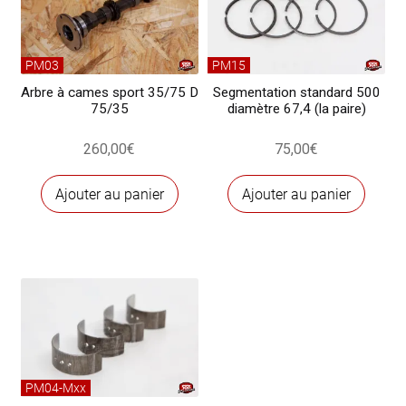
majoration
5/10
PM03
PM15
Arbre à cames sport 35/75 D
Segmentation standard 500
75/35
diamètre 67,4 (la paire)
260,00
€
75,00
€
Ajouter au panier
Ajouter au panier
PM04-Mxx