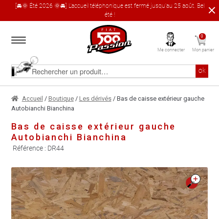
[🚘🌞 Été 2026 🌞🚘] L'accueil téléphonique est fermé jusqu'au 25 août. Bel
été !
Aller
Aller
0
à
au
Me connecter
Mon panier
la
contenu
navigation
Accueil
Rechercher
ok
un
produit
Le catalogue produit
Accueil
/
Boutique
/
Les dérivés
/ Bas de caisse extérieur gauche
Autobianchi Bianchina
À propos
Bas de caisse extérieur gauche
Autobianchi Bianchina
Garages partenaires
Référence :
DR44
Contact
🔍