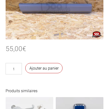
55,00
€
quantité
Ajouter au panier
de
Bas
de
caisse
Produits similaires
extérieur
gauche
Autobianchi