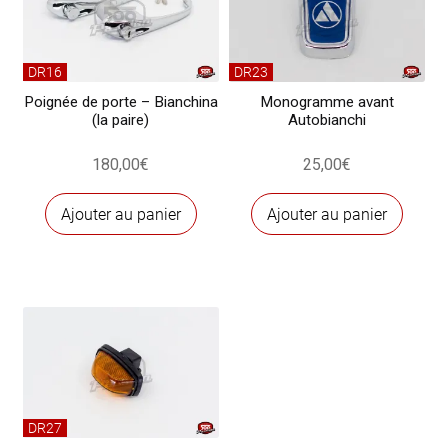
Bianchina
DR16
DR23
Poignée de porte – Bianchina
Monogramme avant
(la paire)
Autobianchi
180,00
€
25,00
€
Ajouter au panier
Ajouter au panier
DR27