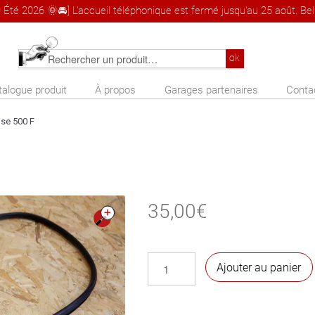
 Été 2026 🌞🚘] L'accueil téléphonique est fermé jusqu'au 25 août. Bel 
Rechercher
ok
un
talogue produit
À propos
Garages partenaires
Conta
produit
ise 500 F
35,00
€
🔍
quantité
Ajouter au panier
de
Joint
de