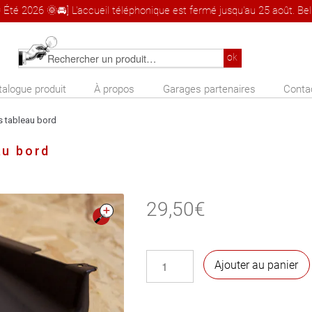
 Été 2026 🌞🚘] L'accueil téléphonique est fermé jusqu'au 25 août. Bel 
Rechercher
ok
un
talogue produit
À propos
Garages partenaires
Conta
produit
s tableau bord
au bord
29,50
€
🔍
quantité
Ajouter au panier
de
Vide
poche