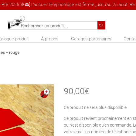
 Été 2026 🌞🚘] L'accueil téléphonique est fermé jusqu'au 25 août. Bel 
Rechercher
ok
un
talogue produit
À propos
Garages partenaires
Conta
produit
ces – rouge
90,00
€
🔍
Ce produit ne sera plus disponible
Ce produit revient prochainement en s
ou n’est disponible qu’en commande. L
votre email ou numéro de téléphone po