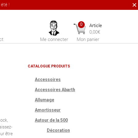
été !
0
Article
0,00
€
ct
Me connecter
Mon panier
CATALOGUE PRODUITS
Accessoires
Accessoires Abarth
Allumage
Amortisseur
tock,
Autour de la 500
aissez-
Décoration
ur être