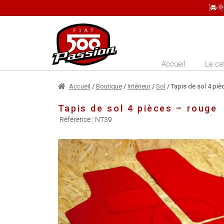
[🚘
Aller
Aller
à
au
la
contenu
Accueil
Le ca
navigation
Accueil
/
Boutique
/
Intérieur
/
Sol
/ Tapis de sol 4 piè
Tapis de sol 4 pièces – rouge
Référence :
NT39