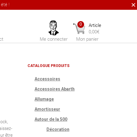
été !
0
Article
0,00
€
ct
Me connecter
Mon panier
CATALOGUE PRODUITS
Accessoires
Accessoires Abarth
Allumage
Amortisseur
x
Autour de la 500
uel
tock,
aissez-
Décoration
:
ur être