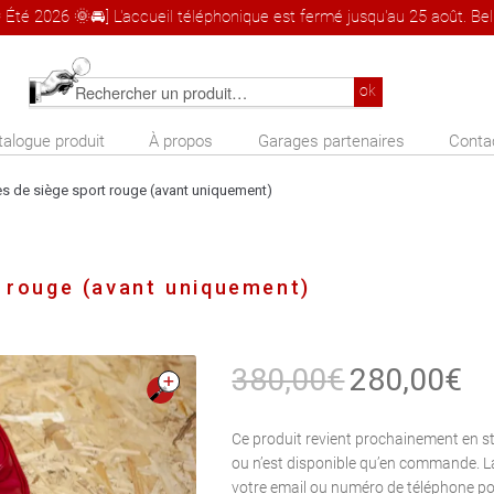
 Été 2026 🌞🚘] L'accueil téléphonique est fermé jusqu'au 25 août. Bel 
Rechercher
ok
un
talogue produit
À propos
Garages partenaires
Conta
produit
s de siège sport rouge (avant uniquement)
 rouge (avant uniquement)
Le
Le
380,00
€
280,00
€
prix
pri
🔍
initial
act
Ce produit revient prochainement en s
ou n’est disponible qu’en commande. L
était :
est 
votre email ou numéro de téléphone po