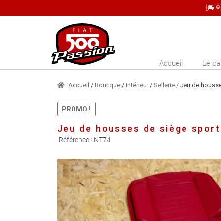
[🚘
Aller
Aller
à
au
la
contenu
Accueil
Le ca
navigation
Accueil
/
Boutique
/
Intérieur
/
Sellerie
/ Jeu de housse
PROMO !
Jeu de housses de siège sport
Référence :
NT74