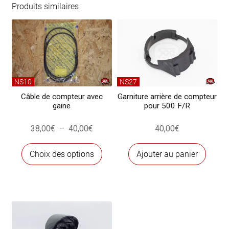
de
Produits similaires
compteur
500
D
NS10
NS27
Câble de compteur avec
Garniture arrière de compteur
gaine
pour 500 F/R
Plage
38,00
€
–
40,00
€
40,00
€
de
Ce
prix :
Choix des options
Ajouter au panier
produit
38,00€
a
à
plusieurs
40,00€
variations.
Les
options