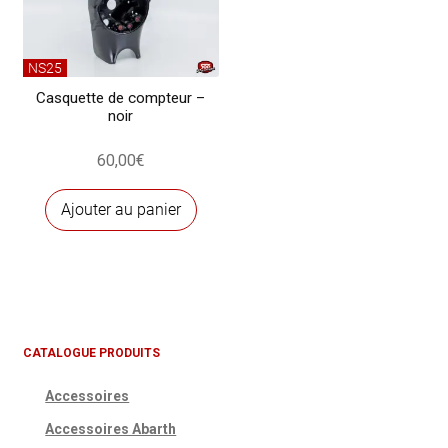
peuvent
être
choisies
NS25
sur
Casquette de compteur –
noir
la
page
60,00
€
du
produit
Ajouter au panier
CATALOGUE PRODUITS
Accessoires
Accessoires Abarth