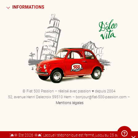
INFORMATIONS
© Fiat 500 Passion – réalisé avec passion ♥ depuis 2004
52, avenue Henri Delecroix 59510 Hem – bonjour@fiat-500-passion.com –
Mentions légales
[🚘🌞 Été 2026 🌞🚘] L'accueil téléphonique est fermé jusqu'au 25 août. Bel