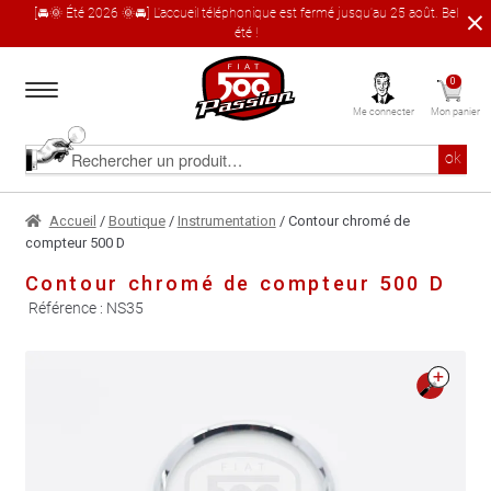
[🚘🌞 Été 2026 🌞🚘] L'accueil téléphonique est fermé jusqu'au 25 août. Bel
été !
Aller
Aller
0
à
au
Me connecter
Mon panier
la
contenu
navigation
Accueil
Rechercher
ok
un
produit
Le catalogue produit
Accueil
/
Boutique
/
Instrumentation
/ Contour chromé de
compteur 500 D
À propos
Contour chromé de compteur 500 D
Référence :
NS35
Garages partenaires
Contact
🔍