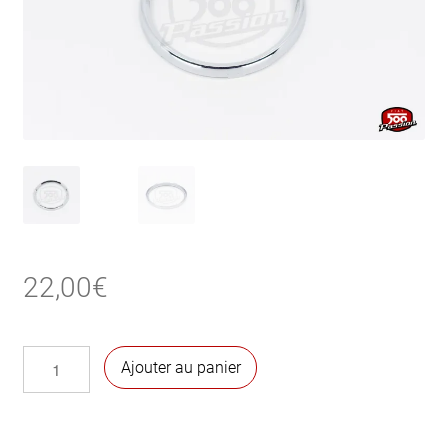
22,00
€
quantité
Ajouter au panier
de
Contour
chromé