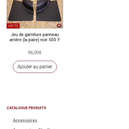
options
peuvent
être
choisies
HP70
sur
Jeu de garniture panneau
arrière (la paire) noir 500 F
la
page
96,00
€
du
produit
Ajouter au panier
CATALOGUE PRODUITS
Accessoires