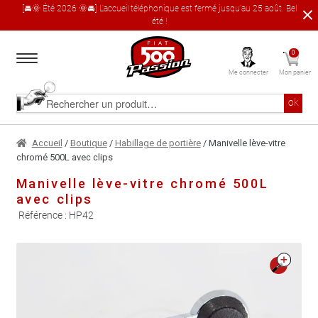
[🚘🌞 Été 2026 🌞🚘] L'accueil téléphonique est fermé jusqu'au 25 août. Bel
été !
Aller
Aller
0
à
au
Me connecter
Mon panier
la
contenu
navigation
Accueil
Rechercher
ok
un
produit
Le catalogue produit
Accueil
/
Boutique
/
Habillage de portière
/ Manivelle lève-vitre
chromé 500L avec clips
À propos
Manivelle lève-vitre chromé 500L
avec clips
Garages partenaires
Référence :
HP42
Contact
🔍