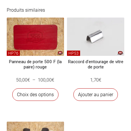
lève-
vitre
Produits similaires
chromé
500L
avec
clips
HP76
HP53
Panneau de porte 500 F (la
Raccord d’entourage de vitre
paire) rouge
de porte
Plage
50,00
€
–
100,00
€
1,70
€
de
Ce
prix :
Choix des options
Ajouter au panier
produit
50,00€
a
à
plusieurs
100,00€
variations.
Les