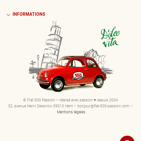
INFORMATIONS
© Fiat 500 Passion – réalisé avec passion ♥ depuis 2004
52, avenue Henri Delecroix 59510 Hem – bonjour@fiat-500-passion.com –
Mentions légales