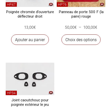
HP47
HP76
Poignée chromée d’ouverture
Panneau de porte 500 F (la
déflecteur droit
paire) rouge
Plage
13,00
€
50,00
€
–
100,00
€
de
Ce
prix :
Ajouter au panier
Choix des options
produ
50,00€
a
à
plusi
100,00
variat
Les
optio
peuve
être
chois
HP34
sur
Joint caoutchouc pour
poignée extérieur le jeu
la