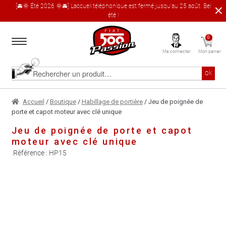
[🚘🌞 Été 2026 🌞🚘] L'accueil téléphonique est fermé jusqu'au 25 août. Bel
été !
Aller
Aller
0
à
au
Me connecter
Mon panier
la
contenu
navigation
Accueil
Rechercher
ok
un
produit
Le catalogue produit
Accueil
/
Boutique
/
Habillage de portière
/ Jeu de poignée de
porte et capot moteur avec clé unique
À propos
Jeu de poignée de porte et capot
moteur avec clé unique
Garages partenaires
Référence :
HP15
Contact