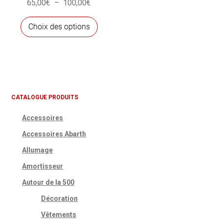
Plage
65,00
€
–
100,00
€
de
Ce
prix :
Choix des options
produit
65,00€
a
à
plusieurs
100,00€
variations.
Les
options
CATALOGUE PRODUITS
peuvent
Accessoires
être
choisies
Accessoires Abarth
sur
Allumage
la
Amortisseur
page
du
Autour de la 500
produit
Décoration
Vêtements