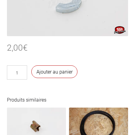
2,00
€
quantité
Ajouter au panier
de
Clavette
pour
D
Produits similaires