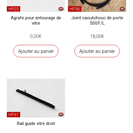
HP03
HP36
Agrafe pour entourage de
Joint caoutchouc de porte
vitre
500F/L
0,50
€
18,00
€
Ajouter au panier
Ajouter au panier
HP51
Rail guide vitre droit