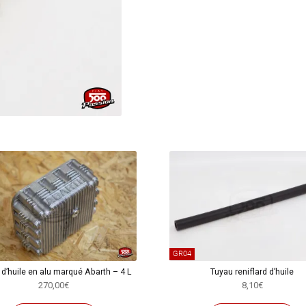
feu
du
tuyau
reniflard
d'huile
GR04
 d’huile en alu marqué Abarth – 4 L
Tuyau reniflard d’huile
270,00
€
8,10
€