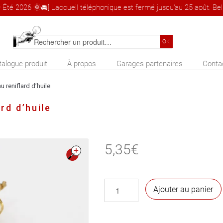
 Été 2026 🌞🚘] L'accueil téléphonique est fermé jusqu'au 25 août. Bel 
Rechercher
ok
un
talogue produit
À propos
Garages partenaires
Conta
produit
u reniflard d’huile
rd d’huile
5,35
€
🔍
quantité
Ajouter au panier
de
Filtre
pare-