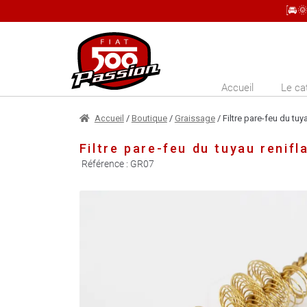
[🚘
Aller
Aller
à
au
la
contenu
Accueil
Le ca
navigation
Accueil
/
Boutique
/
Graissage
/ Filtre pare-feu du tuya
Filtre pare-feu du tuyau renifla
Référence :
GR07