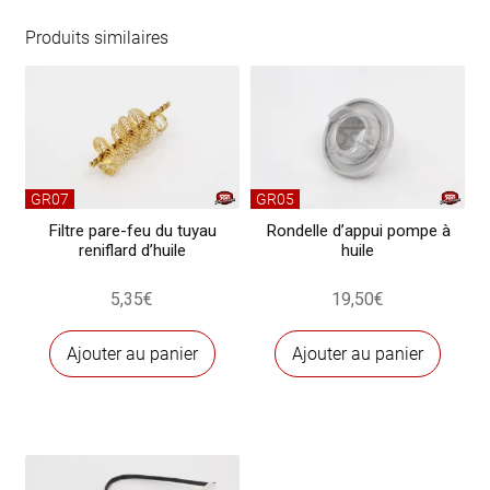
de
vidange
Produits similaires
moteur
-
magnétique
GR07
GR05
Filtre pare-feu du tuyau
Rondelle d’appui pompe à
reniflard d’huile
huile
5,35
€
19,50
€
Ajouter au panier
Ajouter au panier