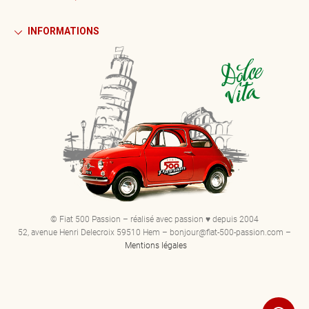
INFORMATIONS
© Fiat 500 Passion – réalisé avec passion ♥ depuis 2004
52, avenue Henri Delecroix 59510 Hem – bonjour@fiat-500-passion.com –
Mentions légales