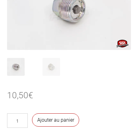
10,50
€
quantité
Ajouter au panier
de
Bouchon