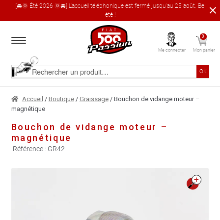
[🚘🌞 Été 2026 🌞🚘] L'accueil téléphonique est fermé jusqu'au 25 août. Bel
été !
Aller
Aller
0
à
au
Me connecter
Mon panier
la
contenu
navigation
Accueil
Rechercher
ok
un
produit
Le catalogue produit
Accueil
/
Boutique
/
Graissage
/ Bouchon de vidange moteur –
magnétique
À propos
Bouchon de vidange moteur –
magnétique
Garages partenaires
Référence :
GR42
Contact
🔍